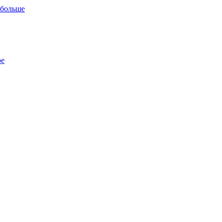
 больше
ре