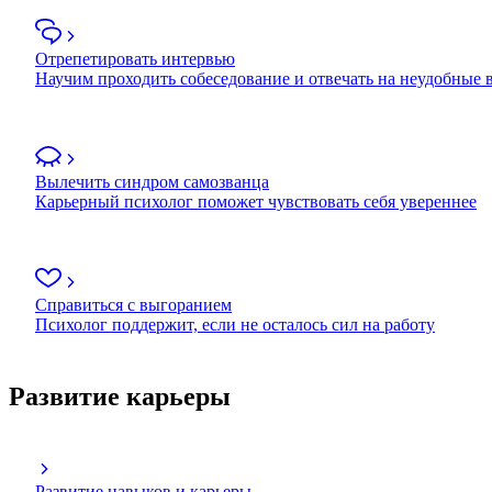
Отрепетировать интервью
Научим проходить собеседование и отвечать на неудобные
Вылечить синдром самозванца
Карьерный психолог поможет чувствовать себя увереннее
Справиться с выгоранием
Психолог поддержит, если не осталось сил на работу
Развитие карьеры
Развитие навыков и карьеры