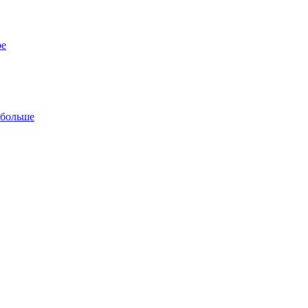
ре
 больше