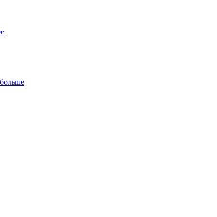
ре
 больше