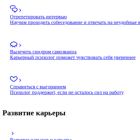
Отрепетировать интервью
Научим проходить собеседование и отвечать на неудобные
Вылечить синдром самозванца
Карьерный психолог поможет чувствовать себя увереннее
Справиться с выгоранием
Психолог поддержит, если не осталось сил на работу
Развитие карьеры
Развитие навыков и карьеры