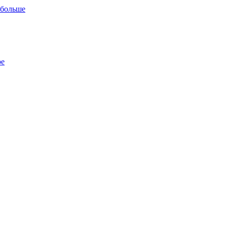
 больше
ре