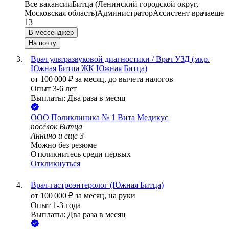
Все вакансии
Битца (Ленинский городской округ,
Московская область)
Администратор
Ассистент врача
еще
13
В мессенджер
На почту
Врач ультразвуковой диагностики / Врач УЗД (мкр.
Южная Битца ЖК Южная Битца)
от
100 000
₽
за месяц,
до вычета налогов
Опыт 3-6 лет
Выплаты: Два раза в месяц
ООО
Поликлиника № 1 Вита Медикус
посёлок Битца
Аннино
и еще
3
Можно без резюме
Откликнитесь среди первых
Откликнуться
Врач-гастроэнтеролог (Южная Битца)
от
100 000
₽
за месяц,
на руки
Опыт 1-3 года
Выплаты: Два раза в месяц