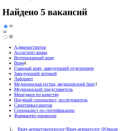
Найдено 5 вакансий
Администратор
Ассистент врача
Ветеринарный врач
Врач
4
Главный врач, заведующий отделением
Заведующий аптекой
Лаборант
Медицинская сестра, медицинский брат
1
Медицинский представитель
Менеджер по качеству
Научный специалист, исследователь
Санитарка/санитар
Специалист по сертификации
Фармацевт-провизор
Врач-дерматовенеролог/Врач-дерматолог (Южная