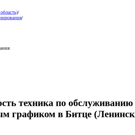
область)
/
онирования
/
вания
ость техника по обслуживанию
м графиком в Битце (Ленински