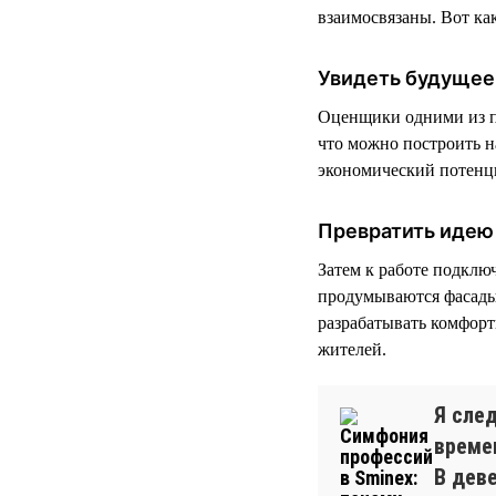
взаимосвязаны. Вот как
Увидеть будущее
Оценщики одними из п
что можно построить на
экономический потенц
Превратить идею 
Затем к работе подклю
продумываются фасады
разрабатывать комфор
жителей.
Я сле
време
В дев