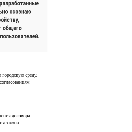
 разработанные
льно осознаю
ойству,
т общего
пользователей.
 городскую среду.
 согласованиям,
ления договора
ия закона