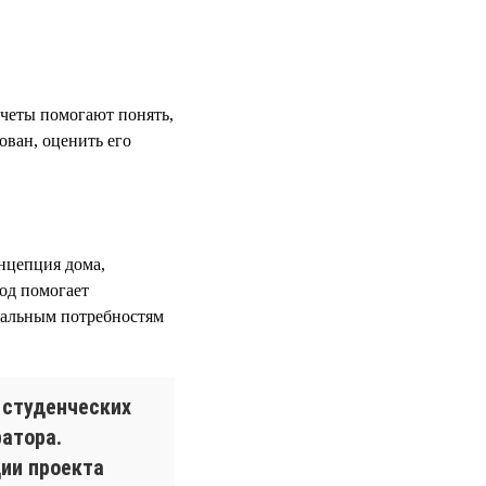
четы помогают понять,
ован, оценить его
онцепция дома,
од помогает
еальным потребностям
 студенческих
атора.
ции проекта