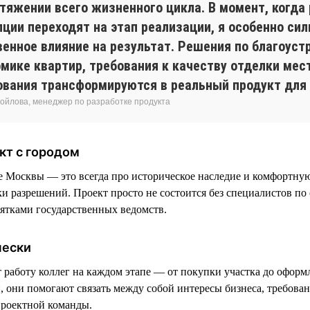
отяжении всего жизненного цикла. В момент, когда
пции переходят на этап реализации, я особенно си
енное влияние на результат. Решения по благоустр
омике квартир, требования к качеству отделки мес
ования трансформируются в реальный продукт для 
ойлова, менеджер по разработке продукта
кт с городом
е Москвы — это всегда про историческое наследие и комфортную
ки разрешений. Проект просто не состоится без специалистов по
сятками государственных ведомств.
чески
аботу коллег на каждом этапе — от покупки участка до оформ
, они помогают связать между собой интересы бизнеса, требован
проектной команды.