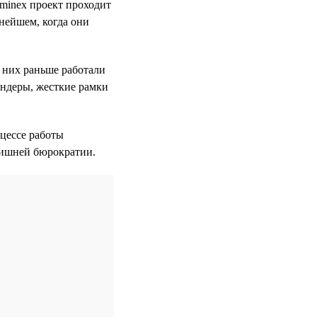
Sminex проект проходит
ьнейшем, когда они
 них раньше работали
ендеры, жесткие рамки
оцессе работы
лишней бюрократии.