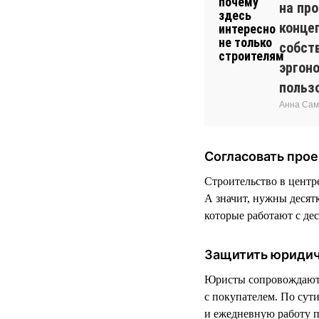
на пр
конце
собств
эргон
польз
Анна Сам
Согласовать прое
Строительство в центр
А значит, нужны десят
которые работают с де
Защитить юриди
Юристы сопровождают р
с покупателем. По сути
и ежедневную работу 