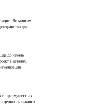
атации. Во многом
ространство для
Еще до начала
оект в деталях.
визуализаций
х и преимуществах
ли ценность каждого