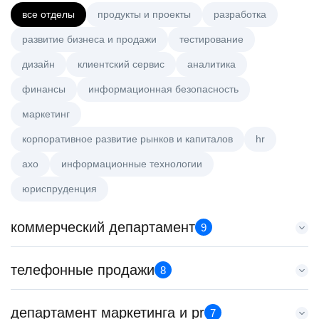
все отделы
продукты и проекты
разработка
развитие бизнеса и продажи
тестирование
дизайн
клиентский сервис
аналитика
финансы
информационная безопасность
маркетинг
корпоративное развитие рынков и капиталов
hr
axo
информационные технологии
юриспруденция
коммерческий департамент
9
Аналитик данных (направление Enterprise продаж)
телефонные продажи
8
HeadHunter::Коммерческий департамент
вчера
Менеджер по продажам крупному бизнесу
департамент маркетинга и pr
з/п не указана
7