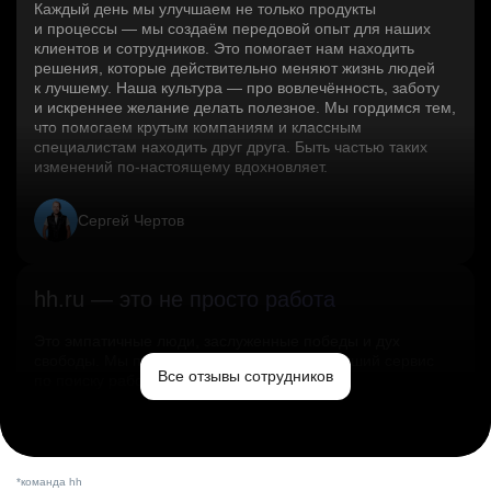
Каждый день мы улучшаем не только продукты
и процессы — мы создаём передовой опыт для наших
клиентов и сотрудников. Это помогает нам находить
решения, которые действительно меняют жизнь людей
к лучшему. Наша культура — про вовлечённость, заботу
и искреннее желание делать полезное. Мы гордимся тем,
что помогаем крутым компаниям и классным
специалистам находить друг друга. Быть частью таких
изменений по‑настоящему вдохновляет.
Сергей Чертов
hh.ru — это не просто работа
Это эмпатичные люди, заслуженные победы и дух
свободы. Мы помогаем миру и создаём лучший сервис
Все отзывы сотрудников
по поиску работы в стране.
Ольга Емельянова
*команда hh