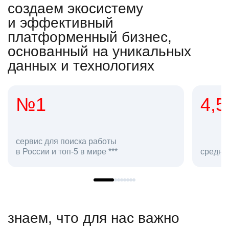
создаем экосистему
и эффективный
платформенный бизнес,
основанный на уникальных
данных и технологиях
4,5
20
сотруд
средняя оценка hh.ru как работодателя **
в hh.ru
знаем, что для нас важно