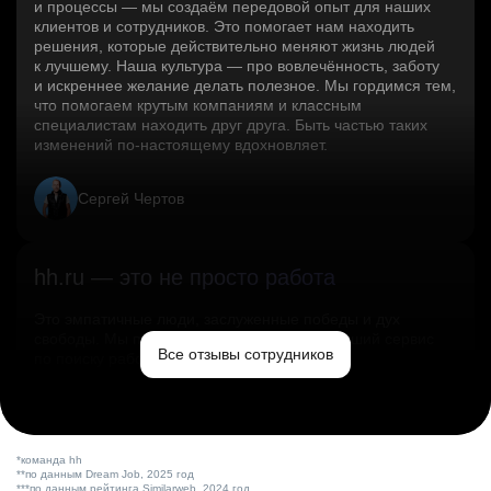
и процессы — мы создаём передовой опыт для наших
клиентов и сотрудников. Это помогает нам находить
решения, которые действительно меняют жизнь людей
к лучшему. Наша культура — про вовлечённость, заботу
и искреннее желание делать полезное. Мы гордимся тем,
что помогаем крутым компаниям и классным
специалистам находить друг друга. Быть частью таких
изменений по‑настоящему вдохновляет.
Сергей Чертов
hh.ru — это не просто работа
Это эмпатичные люди, заслуженные победы и дух
свободы. Мы помогаем миру и создаём лучший сервис
Все отзывы сотрудников
по поиску работы в стране.
Ольга Емельянова
*команда hh
**по данным Dream Job, 2025 год
***по данным рейтинга Similarweb, 2024 год