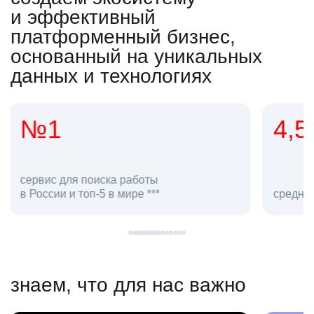
и эффективный
платформенный бизнес,
основанный на уникальных
данных и технологиях
4,5
20
сотруд
средняя оценка hh.ru как работодателя **
в hh.ru
знаем, что для нас важно