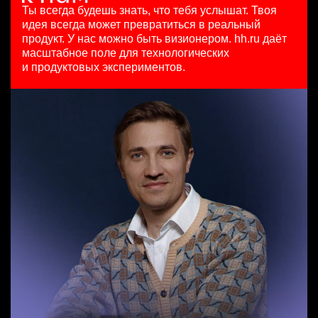
HeadHunter::Коммерческий департамент
97000 - 161000 ₽
29 июл. 2026
Ты всегда будешь знать, что тебя услышат.
Твоя
Специалист по рекруту респондентов для UX и CX
вчера
Ярославль
450000 ₽
идея всегда может превратиться в реальный
исследований
з/п не указана
Москва
продукт.
У нас можно быть визионером. hh.ru даёт
HeadHunter::Департамент маркетинга
Москва
масштабное поле для технологических
Старший специалист телемаркетинга
5 авг. 2026
и продуктовых экспериментов.
HeadHunter::Телефонные продажи
з/п не указана
Старший аналитик клиентской эффективности
14 июл. 2026
Москва
HeadHunter::Коммерческий департамент
15000000 so'm
3 авг. 2026
Ташкент
з/п не указана
Москва