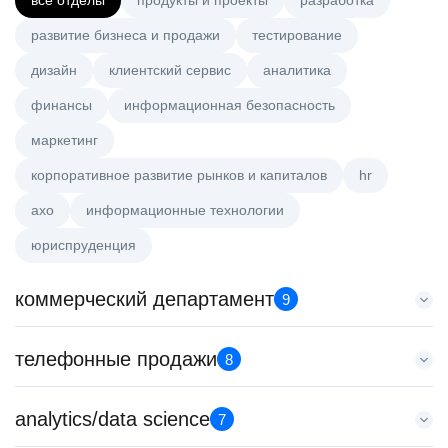
все отделы
продукты и проекты
разработка
развитие бизнеса и продажи
тестирование
дизайн
клиентский сервис
аналитика
финансы
информационная безопасность
маркетинг
корпоративное развитие рынков и капиталов
hr
axo
информационные технологии
юриспруденция
коммерческий департамент
9
Тренер по развитию компетенций продаж
телефонные продажи
8
HeadHunter::Коммерческий департамент
21 июл. 2026
Менеджер по продажам крупному бизнесу
analytics/data science
з/п не указана
7
HeadHunter::Телефонные продажи
Санкт-Петербург