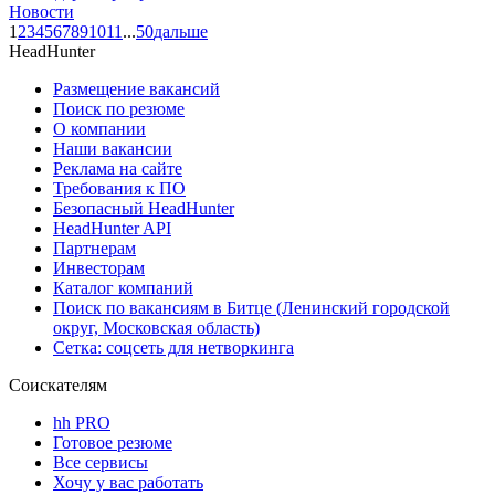
Новости
1
2
3
4
5
6
7
8
9
10
11
...
50
дальше
HeadHunter
Размещение вакансий
Поиск по резюме
О компании
Наши вакансии
Реклама на сайте
Требования к ПО
Безопасный HeadHunter
HeadHunter API
Партнерам
Инвесторам
Каталог компаний
Поиск по вакансиям в Битце (Ленинский городской
округ, Московская область)
Сетка: соцсеть для нетворкинга
Соискателям
hh PRO
Готовое резюме
Все сервисы
Хочу у вас работать