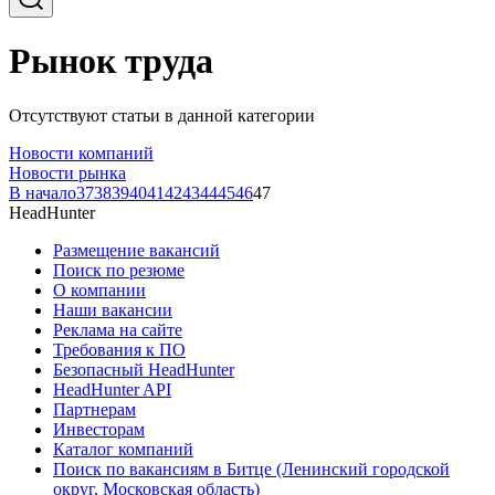
Рынок труда
Отсутствуют статьи в данной категории
Новости компаний
Новости рынка
В начало
37
38
39
40
41
42
43
44
45
46
47
HeadHunter
Размещение вакансий
Поиск по резюме
О компании
Наши вакансии
Реклама на сайте
Требования к ПО
Безопасный HeadHunter
HeadHunter API
Партнерам
Инвесторам
Каталог компаний
Поиск по вакансиям в Битце (Ленинский городской
округ, Московская область)