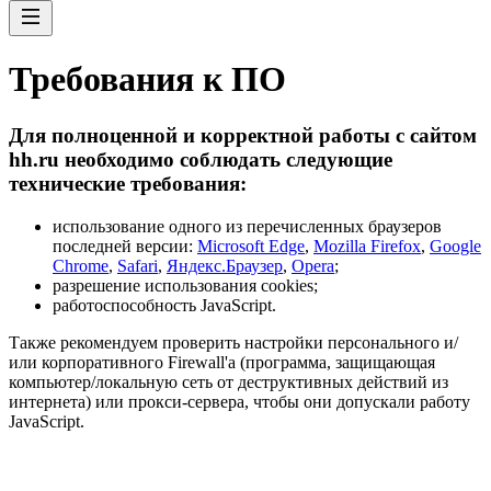
Требования к ПО
Для полноценной и корректной работы с сайтом
hh.ru необходимо соблюдать следующие
технические требования:
использование одного из перечисленных браузеров
последней версии:
Microsoft Edge
,
Mozilla Firefox
,
Google
Chrome
,
Safari
,
Яндекс.Браузер
,
Opera
;
разрешение использования cookies;
работоспособность JavaScript.
Также рекомендуем проверить настройки персонального и/
или корпоративного Firewall'a (программа, защищающая
компьютер/локальную сеть от деструктивных действий из
интернета) или прокси-сервера, чтобы они допускали работу
JavaScript.